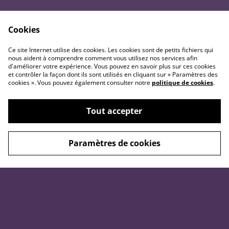
À savoir
Généralités
Cookies
Matériaux et aux conseils
Mentions légales
Ce site Internet utilise des cookies. Les cookies sont de petits fichiers qui
utiles
Conditions générales
nous aident à comprendre comment vous utilisez nos services afin
Précautions d'usage (hors
Retour et remboursement
d'améliorer votre expérience. Vous pouvez en savoir plus sur ces cookies
bougies)
et contrôler la façon dont ils sont utilisés en cliquant sur « Paramètres des
Politique de
cookies ». Vous pouvez également consulter notre
politique de cookies
.
Précautions d'usage
confidentialité
concernant les bougies
Politique de cookies
Purification &
Tout accepter
rechargement des pierres
Paramètres de cookies
©
2026
L'atelier de Tabatha - Échoppe Mystique
powered by