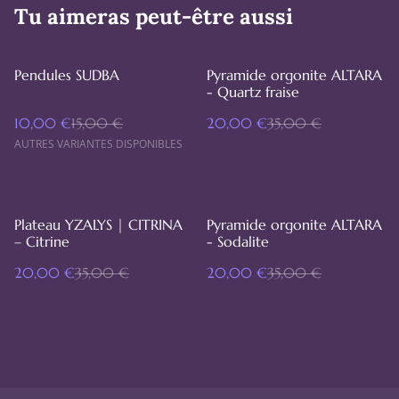
Tu aimeras peut-être aussi
%
%
Pendules SUDBA
Pyramide orgonite ALTARA
- Quartz fraise
10,00 €
15,00 €
20,00 €
35,00 €
AUTRES VARIANTES DISPONIBLES
%
%
Plateau YZALYS | CITRINA
Pyramide orgonite ALTARA
– Citrine
- Sodalite
20,00 €
35,00 €
20,00 €
35,00 €