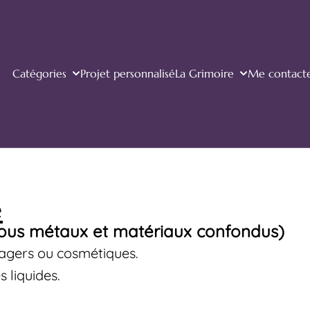
Catégories
Projet personnalisé
La Grimoire
Me contact
e
(tous métaux et matériaux confondus)
nagers ou cosmétiques.
 liquides.