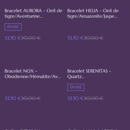
%
%
Bracelet AURORA - Oeil de
Bracelet HELIA - Oeil de
tigre/Aventurine
tigre/Amazonite/Jaspe
verte/Quartz rose
rouge
ÉPUISÉ
32,50 €
30,00 €
32,50 €
30,00 €
%
%
Bracelet NOX -
Bracelet SERENITAS -
Obsidienne/Hématite/Ave
Quartz
nturine verte
rose/Amazonite/Améthyst
e
ÉPUISÉ
32,50 €
30,00 €
32,50 €
30,00 €