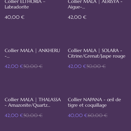
Collier ELTHORIA –
Collier MALA | AERISYA -
Labradorite
Aigue-
marine/Apatite/Sodalite
40,00 €
42,00 €
%
%
Collier MALA | ANKHERU
Collier MALA | SOLARA -
-
Citrine/Grenat/Jaspe rouge
Cornaline/Améthyste/Lapis
42,00 €
50,00 €
42,00 €
50,00 €
-lazuli
%
%
Collier MALA | THALASSA
Collier NAPANA - œil de
- Amazonite/Quartz
tigre et coquillage
rose/Nacre
42,00 €
50,00 €
40,00 €
60,00 €