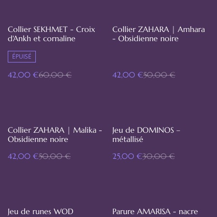
%
%
Collier SEKHMET - Croix
Collier ZAHARA | Amhara
d'Ankh et cornaline
- Obsidienne noire
ÉPUISÉ
42,00 €
60,00 €
42,00 €
50,00 €
%
%
Collier ZAHARA | Malika -
Jeu de DOMINOS –
Obsidienne noire
métallisé
42,00 €
50,00 €
25,00 €
30,00 €
%
Jeu de runes WOD
Parure AMARISA - nacre