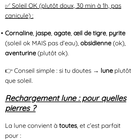
✅ Soleil OK (plutôt doux, 30 min à 1h, pas
canicule) :
Cornaline
,
jaspe
,
agate
,
œil de tigre
,
pyrite
(soleil ok MAIS pas d’eau),
obsidienne
(ok),
aventurine
(plutôt ok).
👉 Conseil simple : si tu doutes →
lune
plutôt
que soleil.
Rechargement lune : pour quelles
pierres ?
La lune convient à
toutes
, et c’est parfait
pour :