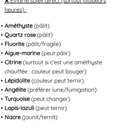
❌ Évite le soleil direct (surtout plusieurs
heures) :
Améthyste
(pâlit)
Quartz rose
(pâlit)
Fluorite
(pâlit/fragile)
Aigue-marine
(peut pâlir)
Citrine
(surtout si c’est une améthyste
chauffée : couleur peut bouger)
Lépidolite
(couleur peut ternir)
Angélite
(préférer lune/fumigation)
Turquoise
(peut changer)
Lapis-lazuli
(peut ternir)
Nacre
(jaunit/ternit)