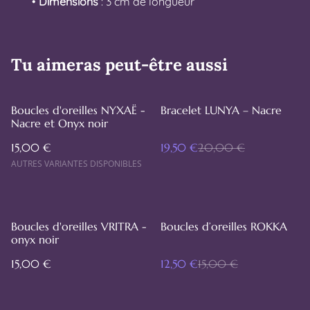
Dimensions
: 3 cm de longueur
Tu aimeras peut-être aussi
%
Boucles d'oreilles NYXAË -
Bracelet LUNYA – Nacre
Nacre et Onyx noir
15,00 €
19,50 €
20,00 €
AUTRES VARIANTES DISPONIBLES
%
Boucles d'oreilles VRITRA -
Boucles d’oreilles ROKKA
onyx noir
15,00 €
12,50 €
15,00 €