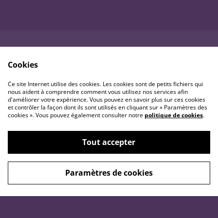
À savoir
Généralités
Cookies
Matériaux et aux conseils
Mentions légales
Ce site Internet utilise des cookies. Les cookies sont de petits fichiers qui
utiles
Conditions générales
nous aident à comprendre comment vous utilisez nos services afin
Précautions d'usage (hors
Retour et remboursement
d'améliorer votre expérience. Vous pouvez en savoir plus sur ces cookies
bougies)
et contrôler la façon dont ils sont utilisés en cliquant sur « Paramètres des
Politique de
cookies ». Vous pouvez également consulter notre
politique de cookies
.
Précautions d'usage
confidentialité
concernant les bougies
Politique de cookies
Purification &
Tout accepter
rechargement des pierres
Paramètres de cookies