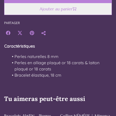
Ajouter au panier
PARTAGER
Caractéristiques
Perles naturelles 8 mm
Perles en alliage plaqué or 18 carats & laiton
plaqué or 18 carats
Bracelet élastique, 18 cm
Tu aimeras peut-être aussi
%
%
Bracelets AWEN - Pierres
Collier NÉMÉSIS | Minerva