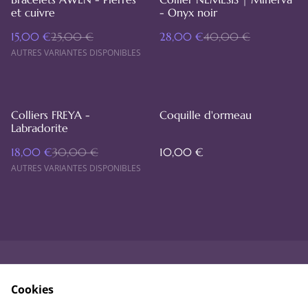
et cuivre
- Onyx noir
15,00 €
25,00 €
28,00 €
40,00 €
AUTRES VARIANTES DISPONIBLES
%
Colliers FREYA -
Coquille d'ormeau
Labradorite
18,00 €
30,00 €
10,00 €
AUTRES VARIANTES DISPONIBLES
À savoir
Généralités
Cookies
Matériaux et aux conseils
Mentions légales