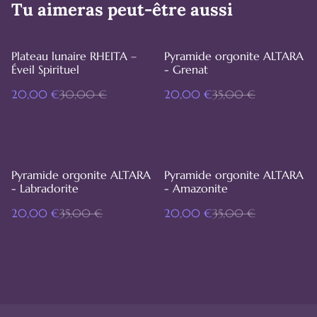
Tu aimeras peut-être aussi
%
%
Plateau lunaire RHEITA –
Pyramide orgonite ALTARA
Éveil Spirituel
- Grenat
20,00 €
30,00 €
20,00 €
35,00 €
%
%
Pyramide orgonite ALTARA
Pyramide orgonite ALTARA
- Labradorite
- Amazonite
20,00 €
35,00 €
20,00 €
35,00 €