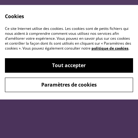
À savoir
Généralités
Cookies
Matériaux et aux conseils
Mentions légales
Ce site Internet utilise des cookies. Les cookies sont de petits fichiers qui
utiles
Conditions générales
nous aident à comprendre comment vous utilisez nos services afin
Précautions d'usage (hors
Retour et remboursement
d'améliorer votre expérience. Vous pouvez en savoir plus sur ces cookies
bougies)
et contrôler la façon dont ils sont utilisés en cliquant sur « Paramètres des
Politique de
cookies ». Vous pouvez également consulter notre
politique de cookies
.
Précautions d'usage
confidentialité
concernant les bougies
Politique de cookies
Purification &
Tout accepter
rechargement des pierres
Paramètres de cookies
©
2026
L'atelier de Tabatha - Échoppe Mystique
powered by